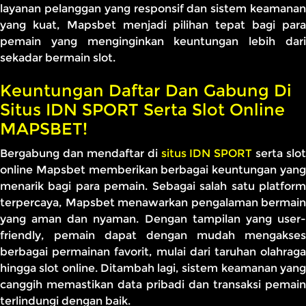
layanan pelanggan yang responsif dan sistem keamanan
yang kuat, Mapsbet menjadi pilihan tepat bagi para
pemain yang menginginkan keuntungan lebih dari
sekadar bermain slot.
Keuntungan Daftar Dan Gabung Di
Situs IDN SPORT Serta Slot Online
MAPSBET!
Bergabung dan mendaftar di
situs IDN SPORT
serta slot
online Mapsbet memberikan berbagai keuntungan yang
menarik bagi para pemain. Sebagai salah satu platform
terpercaya, Mapsbet menawarkan pengalaman bermain
yang aman dan nyaman. Dengan tampilan yang user-
friendly, pemain dapat dengan mudah mengakses
berbagai permainan favorit, mulai dari taruhan olahraga
hingga slot online. Ditambah lagi, sistem keamanan yang
canggih memastikan data pribadi dan transaksi pemain
terlindungi dengan baik.