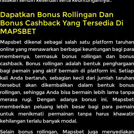
rasakan sendiri keseruan serta keuntungannya!.
Dapatkan Bonus Rollingan Dan
Bonus Cashback Yang Tersedia Di
MAPSBET
Mapsbet dikenal sebagai salah satu platform taruhan
online yang menawarkan berbagai keuntungan bagi para
membernya, termasuk bonus rollingan dan bonus
cashback. Bonus rollingan adalah bentuk penghargaan
bagi pemain yang aktif bermain di platform ini. Setiap
kali Anda bertaruh, sebagian kecil dari jumlah taruhan
tersebut akan dikembalikan dalam bentuk bonus
rollingan, sehingga Anda bisa bermain lebih lama tanpa
merasa rugi. Dengan adanya bonus ini, Mapsbet
memberikan peluang lebih besar bagi para pemain
untuk menikmati permainan tanpa harus khawatir
kehilangan terlalu banyak modal.
Selain bonus rollingan, Mapsbet juga menyediakan