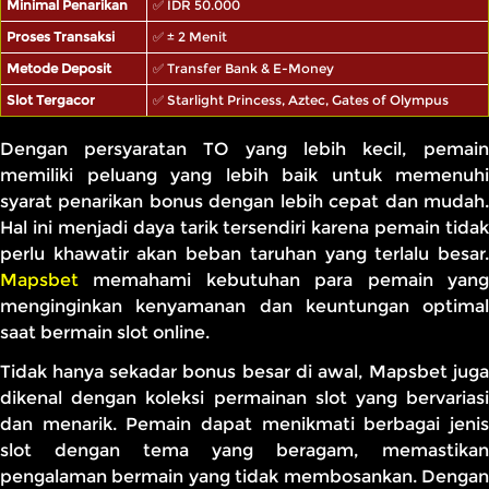
Minimal Penarikan
✅ IDR 50.000
Proses Transaksi
✅ ± 2 Menit
Metode Deposit
✅ Transfer Bank & E-Money
Slot Tergacor
✅ Starlight Princess, Aztec, Gates of Olympus
Dengan persyaratan TO yang lebih kecil, pemain
memiliki peluang yang lebih baik untuk memenuhi
syarat penarikan bonus dengan lebih cepat dan mudah.
Hal ini menjadi daya tarik tersendiri karena pemain tidak
perlu khawatir akan beban taruhan yang terlalu besar.
Mapsbet
memahami kebutuhan para pemain yang
menginginkan kenyamanan dan keuntungan optimal
saat bermain slot online.
Tidak hanya sekadar bonus besar di awal, Mapsbet juga
dikenal dengan koleksi permainan slot yang bervariasi
dan menarik. Pemain dapat menikmati berbagai jenis
slot dengan tema yang beragam, memastikan
pengalaman bermain yang tidak membosankan. Dengan