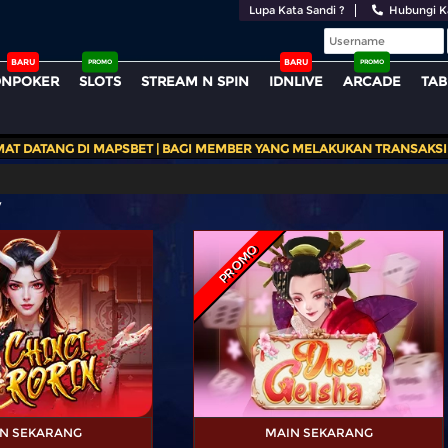
Lupa Kata Sandi ?
Hubungi K
BARU
BARU
PROMO
PROMO
DNPOKER
SLOTS
STREAM N SPIN
IDNLIVE
ARCADE
TAB
 MAPSBET | BAGI MEMBER YANG MELAKUKAN TRANSAKSI DEPOSIT MEN
y
PROMO
N SEKARANG
MAIN SEKARANG