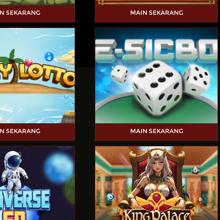
N SEKARANG
MAIN SEKARANG
N SEKARANG
MAIN SEKARANG