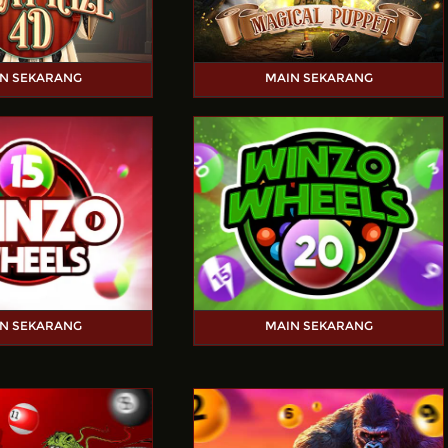
N SEKARANG
MAIN SEKARANG
N SEKARANG
MAIN SEKARANG