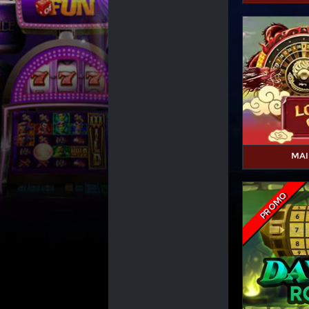
MAI
PROMO