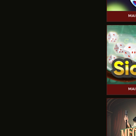
MAI
MAI