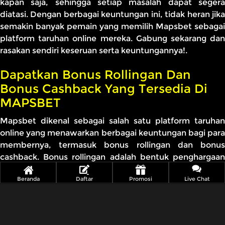
kapan saja, sehingga setiap masalah dapat segera
diatasi. Dengan berbagai keuntungan ini, tidak heran jika
semakin banyak pemain yang memilih Mapsbet sebagai
platform taruhan online mereka. Gabung sekarang dan
rasakan sendiri keseruan serta keuntungannya!.
Dapatkan Bonus Rollingan Dan
Bonus Cashback Yang Tersedia Di
MAPSBET
Mapsbet dikenal sebagai salah satu platform taruhan
online yang menawarkan berbagai keuntungan bagi para
membernya, termasuk bonus rollingan dan bonus
cashback. Bonus rollingan adalah bentuk penghargaan
bagi pemain yang aktif bermain di platform ini. Setiap
Beranda
Daftar
Promosi
Live Chat
kali Anda bertaruh, sebagian kecil dari jumlah taruhan
tersebut akan dikembalikan dalam bentuk bonus
rollingan, sehingga Anda bisa bermain lebih lama tanpa
merasa rugi. Dengan adanya bonus ini, Mapsbet