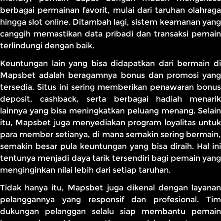
berbagai permainan favorit, mulai dari taruhan olahraga
hingga slot online. Ditambah lagi, sistem keamanan yang
canggih memastikan data pribadi dan transaksi pemain
terlindungi dengan baik.
Keuntungan lain yang bisa didapatkan dari bermain di
Mapsbet adalah beragamnya bonus dan promosi yang
tersedia. Situs ini sering memberikan penawaran bonus
deposit, cashback, serta berbagai hadiah menarik
lainnya yang bisa meningkatkan peluang menang. Selain
itu, Mapsbet juga menyediakan program loyalitas untuk
para member setianya, di mana semakin sering bermain,
semakin besar pula keuntungan yang bisa diraih. Hal ini
tentunya menjadi daya tarik tersendiri bagi pemain yang
menginginkan nilai lebih dari setiap taruhan.
Tidak hanya itu, Mapsbet juga dikenal dengan layanan
pelanggannya yang responsif dan profesional. Tim
dukungan pelanggan selalu siap membantu pemain