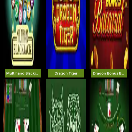
Multihand Blackjack
Dragon Tiger
Dragon Bonus Baccarat