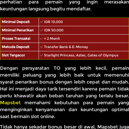
perhatian para pemain yang ingin merasakan
keuntungan langsung begitu mendaftar.
Minimal Deposit
✅ IDR 10,000
Minimal Penarikan
✅ IDR 50.000
Proses Transaksi
✅ ± 2 Menit
Metode Deposit
✅ Transfer Bank & E-Money
Slot Tergacor
✅ Starlight Princess, Aztec, Gates of Olympus
Dengan persyaratan TO yang lebih kecil, pemain
memiliki peluang yang lebih baik untuk memenuhi
syarat penarikan bonus dengan lebih cepat dan mudah.
Hal ini menjadi daya tarik tersendiri karena pemain tidak
perlu khawatir akan beban taruhan yang terlalu besar.
Mapsbet
memahami kebutuhan para pemain yang
menginginkan kenyamanan dan keuntungan optimal
saat bermain slot online.
Tidak hanya sekadar bonus besar di awal, Mapsbet juga