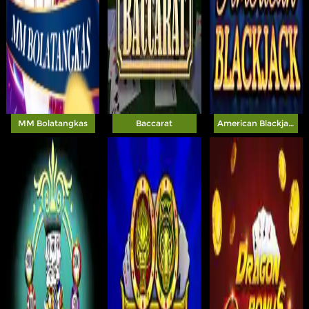
Referral
Promosi
Hubungi Kami
Live Chat
MM Bolatangkas
Baccarat
American Blackjack
Pengaduan Customer
Pilih Bahasa:
MASUK
DAFTAR
&copy; MAPSBET : Daftar Slot Langsung Dapat
Bonus Member Baru 100 Di Depan TO Kecil. Hak
Cipta Dilindungi.