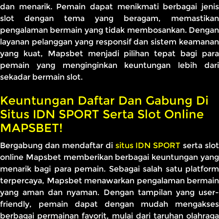
dan menarik. Pemain dapat menikmati berbagai jenis
slot dengan tema yang beragam, memastikan
pengalaman bermain yang tidak membosankan. Dengan
layanan pelanggan yang responsif dan sistem keamanan
yang kuat, Mapsbet menjadi pilihan tepat bagi para
pemain yang menginginkan keuntungan lebih dari
sekadar bermain slot.
Keuntungan Daftar Dan Gabung Di
Situs IDN SPORT Serta Slot Online
MAPSBET!
Bergabung dan mendaftar di
situs IDN SPORT
serta slot
online Mapsbet memberikan berbagai keuntungan yang
menarik bagi para pemain. Sebagai salah satu platform
terpercaya, Mapsbet menawarkan pengalaman bermain
yang aman dan nyaman. Dengan tampilan yang user-
friendly, pemain dapat dengan mudah mengakses
berbagai permainan favorit, mulai dari taruhan olahraga