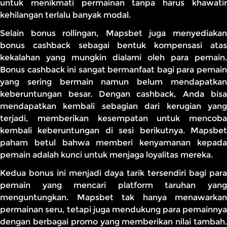
untuk menikmati permainan tanpa harus khawatir
kehilangan terlalu banyak modal.
Selain bonus rollingan, Mapsbet juga menyediakan
bonus cashback sebagai bentuk kompensasi atas
kekalahan yang mungkin dialami oleh para pemain.
Bonus cashback ini sangat bermanfaat bagi para pemain
yang sering bermain namun belum mendapatkan
keberuntungan besar. Dengan cashback, Anda bisa
mendapatkan kembali sebagian dari kerugian yang
terjadi, memberikan kesempatan untuk mencoba
kembali keberuntungan di sesi berikutnya. Mapsbet
paham betul bahwa memberi kenyamanan kepada
pemain adalah kunci untuk menjaga loyalitas mereka.
Kedua bonus ini menjadi daya tarik tersendiri bagi para
pemain yang mencari platform taruhan yang
menguntungkan. Mapsbet tak hanya menawarkan
permainan seru, tetapi juga mendukung para pemainnya
dengan berbagai promo yang memberikan nilai tambah.