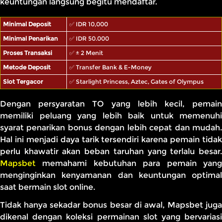
keuntungan langsung begitu mendaftar.
Minimal Deposit
✅ IDR 10,000
Minimal Penarikan
✅ IDR 50.000
Proses Transaksi
✅ ± 2 Menit
Metode Deposit
✅ Transfer Bank & E-Money
Slot Tergacor
✅ Starlight Princess, Aztec, Gates of Olympus
Dengan persyaratan TO yang lebih kecil, pemain
memiliki peluang yang lebih baik untuk memenuhi
syarat penarikan bonus dengan lebih cepat dan mudah.
Hal ini menjadi daya tarik tersendiri karena pemain tidak
perlu khawatir akan beban taruhan yang terlalu besar.
Mapsbet
memahami kebutuhan para pemain yang
menginginkan kenyamanan dan keuntungan optimal
saat bermain slot online.
Tidak hanya sekadar bonus besar di awal, Mapsbet juga
dikenal dengan koleksi permainan slot yang bervariasi