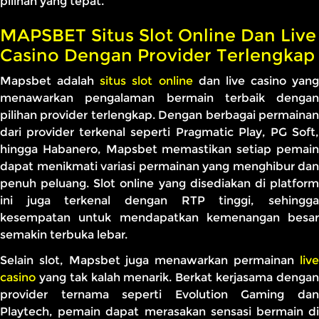
pilihan yang tepat.
MAPSBET Situs Slot Online Dan Live
Casino Dengan Provider Terlengkap
Mapsbet adalah
situs slot online
dan live casino yang
menawarkan pengalaman bermain terbaik dengan
pilihan provider terlengkap. Dengan berbagai permainan
dari provider terkenal seperti Pragmatic Play, PG Soft,
hingga Habanero, Mapsbet memastikan setiap pemain
dapat menikmati variasi permainan yang menghibur dan
penuh peluang. Slot online yang disediakan di platform
ini juga terkenal dengan RTP tinggi, sehingga
kesempatan untuk mendapatkan kemenangan besar
semakin terbuka lebar.
Selain slot, Mapsbet juga menawarkan permainan
live
casino
yang tak kalah menarik. Berkat kerjasama dengan
provider ternama seperti Evolution Gaming dan
Playtech, pemain dapat merasakan sensasi bermain di