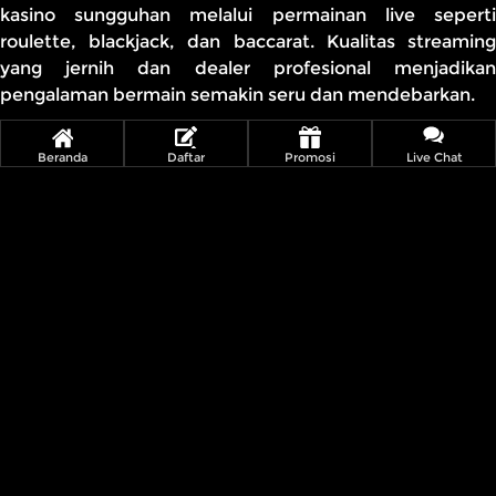
kasino sungguhan melalui permainan live seperti
roulette, blackjack, dan baccarat. Kualitas streaming
yang jernih dan dealer profesional menjadikan
pengalaman bermain semakin seru dan mendebarkan.
Mapsbet juga menyediakan berbagai bonus dan
Beranda
Daftar
Promosi
Live Chat
promosi menarik untuk para membernya. Mulai dari
bonus deposit hingga cashback mingguan, semuanya
dirancang untuk memberikan nilai lebih bagi para
pemain. Dengan layanan pelanggan yang responsif dan
sistem transaksi yang cepat, Mapsbet menjadi pilihan
utama bagi para pencinta slot online dan live casino yang
mencari
situs terpercaya
dengan provider terlengkap.
Licensed