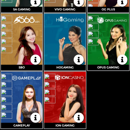
KEMBALI
KEMBALI
KEMBALI
SA GAMING
VIVO GAMING
OG PLUS
SA GAMING
VIVO GAMING
OG PLUS
Meja
Min
Max
Meja
Min
Max
Meja
Min
Max
Baccarat
10Rb
5Jt
Roulette
1Rb
5Jt
Baccarat
1Rb
20Jt
Roulette
1Rb
25Jt
Baccarat
10Rb
7,5Jt
Roulette
1Rb
20Jt
Sic Bo
1Rb
25Jt
Dragon Tiger
10Rb
7,5Jt
Sicbo
1Rb
20Jt
Dragon Tiger
10Rb
10Jt
Blackjack
25Rb
2,5Jt
Dragon Tiger
1Rb
20Jt
Special Games
1Rb
2Jt
Sicbo
1Rb
5Jt
DAFTAR
MASUK
DAFTAR
MASUK
DAFTAR
MASUK
KEMBALI
KEMBALI
KEMBALI
SBO
HOGAMING
OPUS GAMING
SBO
HOGAMING
OPUS GAMING
Meja
Min
Max
Meja
Min
Max
Baccarat
5Rb
30Jt
Baccarat
5Rb
30Jt
Sicbo
500
250Rb
Roulette
1Rb
125Jt
Roulette
1Rb
300Rb
Sicbo
1Rb
125Jt
Dragon Tiger
5Rb
1,9Jt
Dragon Tiger
5Rb
30Jt
Special Games
500
1,9Jt
DAFTAR
MASUK
DAFTAR
MASUK
KEMBALI
KEMBALI
GAMEPLAY
ION GAMING
GAMEPLAY
ION GAMING