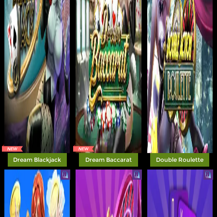
Referral
Promosi
Hubungi Kami
Live Chat
Pengaduan Customer
Pilih Bahasa:
Dream Blackjack
Dream Baccarat
Double Roulette
MASUK
DAFTAR
&copy; MAPSBET : Daftar Slot Langsung Dapat
Bonus Member Baru 100 Di Depan TO Kecil. Hak
Cipta Dilindungi.