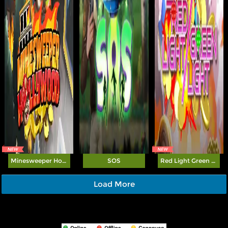
Minesweeper Hollywood
SOS
Red Light Green Light
Load More