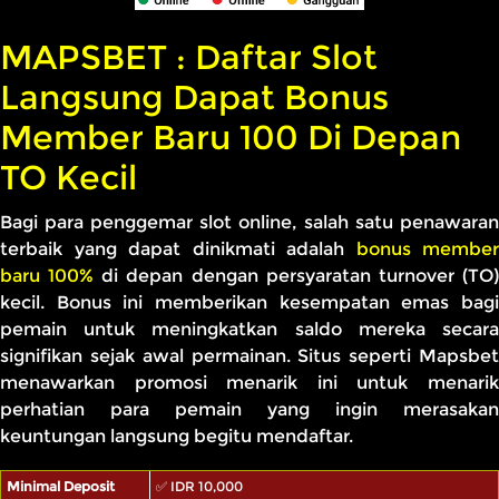
MAPSBET : Daftar Slot
Langsung Dapat Bonus
Member Baru 100 Di Depan
TO Kecil
Bagi para penggemar slot online, salah satu penawaran
terbaik yang dapat dinikmati adalah
bonus member
baru 100%
di depan dengan persyaratan turnover (TO
kecil. Bonus ini memberikan kesempatan emas bagi
pemain untuk meningkatkan saldo mereka secara
signifikan sejak awal permainan. Situs seperti Mapsbet
menawarkan promosi menarik ini untuk menarik
perhatian para pemain yang ingin merasakan
keuntungan langsung begitu mendaftar.
Minimal Deposit
✅ IDR 10,000