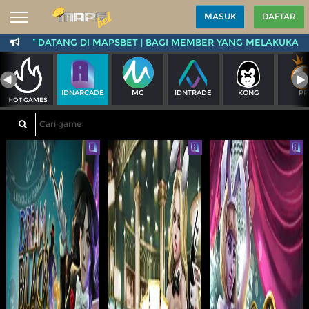
Beranda
MASUK
DAFTAR
MAT DATANG DI MAPSBET | BAGI MEMBER YANG MELAKUKAN TRA
Sports
BARU
PROMO
Live Casino
BARU
IDNARCADE
MG
IDNTRADE
KONG
PP
IDNPoker
BARU
HOT GAMES
Slots
PROMO
IDNLIVE
BARU
Stream N Spin
Arcade
PROMO
Table Games
Lottery
BARU
PROMO
IDNRaffle